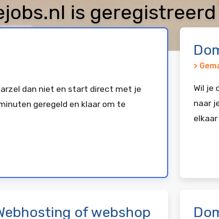
obs.nl is geregistreerd
exx
Dom
> Gema
Wil je
arzel dan niet en start direct met je
naar j
minuten geregeld en klaar om te
elkaar
Webhosting of webshop
Dom