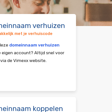
einnaam verhuizen
kkelijk met je verhuiscode
 deze
domeinnaam verhuizen
e eigen account? Altijd snel voor
 via de Vimexx website.
einnaam koppelen