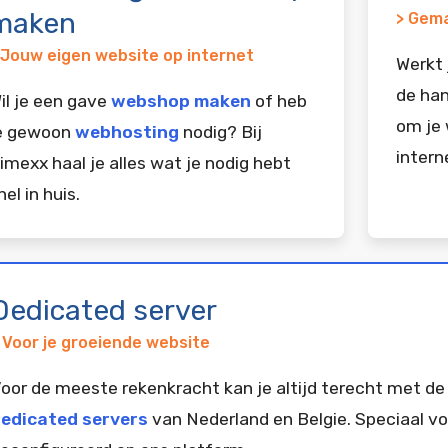
maken
> Gema
 Jouw eigen website op internet
Werkt 
de han
il je een gave
webshop maken
of heb
om je 
e gewoon
webhosting
nodig? Bij
intern
imexx haal je alles wat je nodig hebt
nel in huis.
Dedicated server
 Voor je groeiende website
oor de meeste rekenkracht kan je altijd terecht met de
edicated servers
van Nederland en Belgie. Speciaal vo