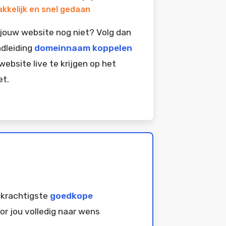
kkelijk en snel gedaan
jouw website nog niet? Volg dan
dleiding
domeinnaam koppelen
website live te krijgen op het
et.
 krachtigste
goedkope
or jou volledig naar wens